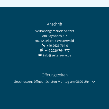
Anschrift
Verbandsgemeinde Selters
Am Saynbach 5-7
56242
Selters / Westerwald
+49 2626 764-0
+49 2626 764-777
info@selters-ww.de
Öffnungszeiten
Klicken, um weitere Öffnungs- oder Schließzeiten auszublenden
Geschlossen:
öffnet nächsten Montag um 08:00 Uhr