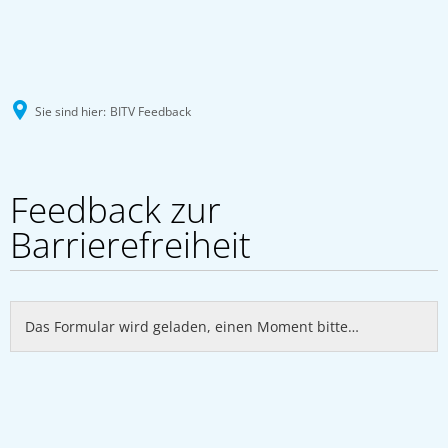
Sie sind hier:
BITV Feedback
BITV
Feedback zur
Feedback
Barrierefreiheit
Das Formular wird geladen, einen Moment bitte…