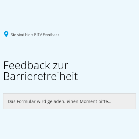
Sie sind hier:
BITV Feedback
BITV
Feedback zur
Feedback
Barrierefreiheit
Das Formular wird geladen, einen Moment bitte…