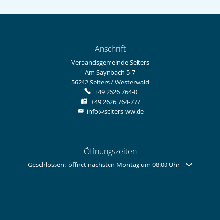
Anschrift
Verbandsgemeinde Selters
Am Saynbach 5-7
56242
Selters / Westerwald
+49 2626 764-0
+49 2626 764-777
info@selters-ww.de
Öffnungszeiten
Klicken, um weitere Öffnungs- oder Schließzeiten auszublenden
Geschlossen:
öffnet nächsten Montag um 08:00 Uhr