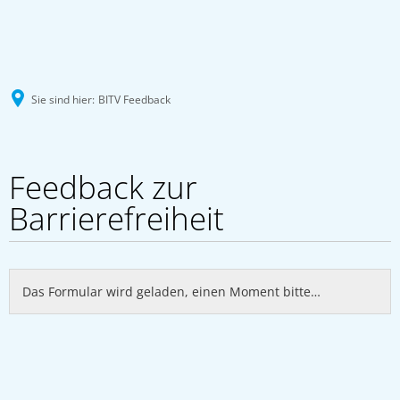
Sie sind hier:
BITV Feedback
BITV
Feedback zur
Feedback
Barrierefreiheit
Das Formular wird geladen, einen Moment bitte…