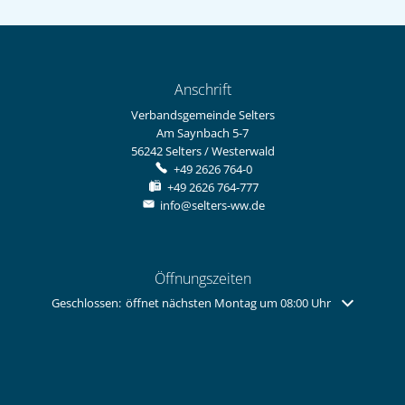
Anschrift
Verbandsgemeinde Selters
Am Saynbach 5-7
56242
Selters / Westerwald
+49 2626 764-0
+49 2626 764-777
info@selters-ww.de
Öffnungszeiten
Klicken, um weitere Öffnungs- oder Schließzeiten auszublenden
Geschlossen:
öffnet nächsten Montag um 08:00 Uhr