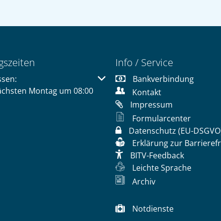
gszeiten
Info / Service
 um weitere Öffnungs- oder Schließzeiten auszublenden
ssen:
Bankverbindung
ächsten Montag um 08:00
Kontakt
Impressum
Formularcenter
Datenschutz (EU-DSGVO
Erklärung zur Barrierefr
BITV-Feedback
Leichte Sprache
Archiv
Notdienste