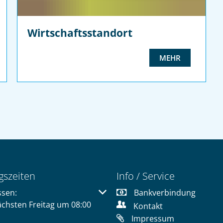
Wirtschaftsstandort
MEHR
gszeiten
Info / Service
 um weitere Öffnungs- oder Schließzeiten auszublenden
ssen:
Bankverbindung
ächsten Freitag um 08:00
Kontakt
Impressum