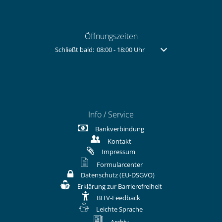
Öffnungszeiten
Klicken, um weitere Öffnungs- oder Schließzeiten auszu
Schließt bald:
08:00
-
18:00
Uhr
Von 08:00 bis 18:00 Uh
Info / Service
Bankverbindung
Kontakt
Impressum
Formularcenter
Datenschutz (EU-DSGVO)
Erklärung zur Barrierefreiheit
BITV-Feedback
Leichte Sprache
Archiv