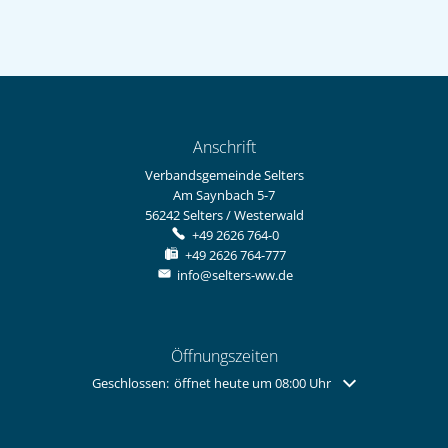
Anschrift
Verbandsgemeinde Selters
Am Saynbach 5-7
56242
Selters / Westerwald
+49 2626 764-0
+49 2626 764-777
info@selters-ww.de
Öffnungszeiten
Klicken, um weitere Öffnungs- oder Schließzeiten auszuble
Geschlossen:
öffnet heute um 08:00 Uhr