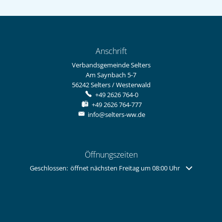
Anschrift
Verbandsgemeinde Selters
Am Saynbach 5-7
56242
Selters / Westerwald
+49 2626 764-0
+49 2626 764-777
info@selters-ww.de
Öffnungszeiten
Klicken, um weitere Öffnungs- oder Schließzeiten auszublenden
Geschlossen:
öffnet nächsten Freitag um 08:00 Uhr