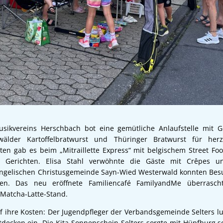
usikvereins Herschbach bot eine gemütliche Anlaufstelle mit 
älder Kartoffelbratwurst und Thüringer Bratwurst für herz
täten gab es beim „Mitraillette Express“ mit belgischem Street F
en Gerichten. Elisa Stahl verwöhnte die Gäste mit Crêpes 
angelischen Christusgemeinde Sayn-Wied Westerwald konnten Besu
en. Das neu eröffnete Familiencafé FamilyandMe überrascht
Matcha-Latte-Stand.
f ihre Kosten: Der Jugendpfleger der Verbandsgemeinde Selters l
ecken ein. Die Kita Sonnenschein Selters sorgte mit Hüpfburg s