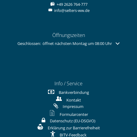
+49 2626 764-777
info@selters-ww.de
Öffnungszeiten
Klicken, um weitere Öffnungs- oder Schließzeiten auszublenden
Geschlossen:
öffnet nächsten Montag um 08:00 Uhr
Info / Service
Bankverbindung
Kontakt
Impressum
Formularcenter
Datenschutz (EU-DSGVO)
Erklärung zur Barrierefreiheit
BITV-Feedback