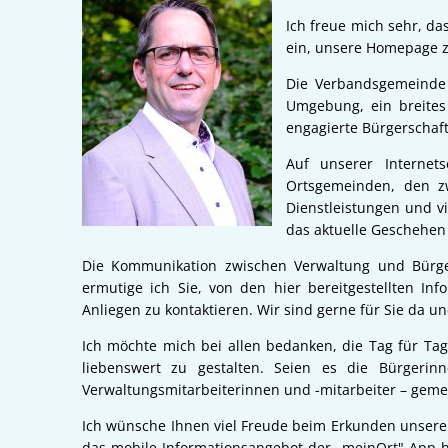
Ich freue mich sehr, da
ein, unsere Homepage 
Die Verbandsgemeinde S
Umgebung, ein breites 
engagierte Bürgerschaft
Auf unserer Internets
Ortsgemeinden, den zw
Dienstleistungen und vi
das aktuelle Geschehen
Die Kommunikation zwischen Verwaltung und Bürge
ermutige ich Sie, von den hier bereitgestellten 
Anliegen zu kontaktieren. Wir sind gerne für Sie da un
Ich möchte mich bei allen bedanken, die Tag für T
liebenswert zu gestalten. Seien es die Bürgeri
Verwaltungsmitarbeiterinnen und -mitarbeiter – geme
Ich wünsche Ihnen viel Freude beim Erkunden unse
das mobile Informationsangebot der „meinOrt"-App h