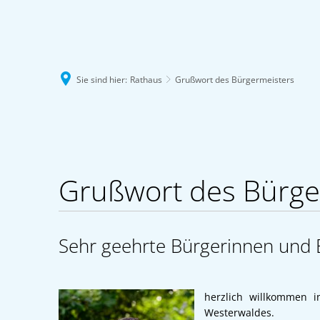
Sie sind hier:
Rathaus
Grußwort des Bürgermeisters
Grußwort
des
Grußwort des Bürge
Bürgermeisters
Sehr geehrte Bürgerinnen und B
herzlich willkommen 
Westerwaldes.