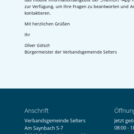
zur Verfügung, um Ihre Fragen zu beantworten und A
kontaktieren.
Mit herzlichen Grüßen
Ihr
Oliver Götsch
Bürgermeister der Verbandsgemeinde Selters
Anschrift
Öffnun
Verbandsgemeinde Selters
Klicken,
Jetzt geö
08:00
-
1
Am Saynbach 5-7