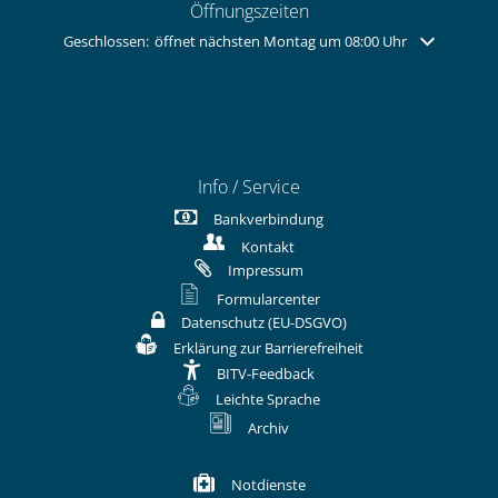
Öffnungszeiten
Klicken, um weitere Öffnungs- oder Schließzeiten auszublenden
Geschlossen:
öffnet nächsten Montag um 08:00 Uhr
Info / Service
Bankverbindung
Kontakt
Impressum
Formularcenter
Datenschutz (EU-DSGVO)
Erklärung zur Barrierefreiheit
BITV-Feedback
Leichte Sprache
Archiv
Notdienste