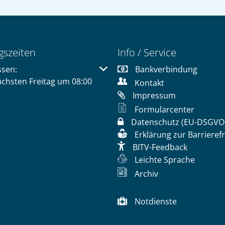
gszeiten
Info / Service
 um weitere Öffnungs- oder Schließzeiten auszublenden
ssen:
Bankverbindung
ächsten Freitag um 08:00
Kontakt
Impressum
Formularcenter
Datenschutz (EU-DSGVO
Erklärung zur Barrierefr
BITV-Feedback
Leichte Sprache
Archiv
Notdienste